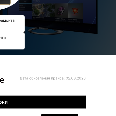
ремонта
нта
е
Дата обновления прайса:
02.08.2026
оки