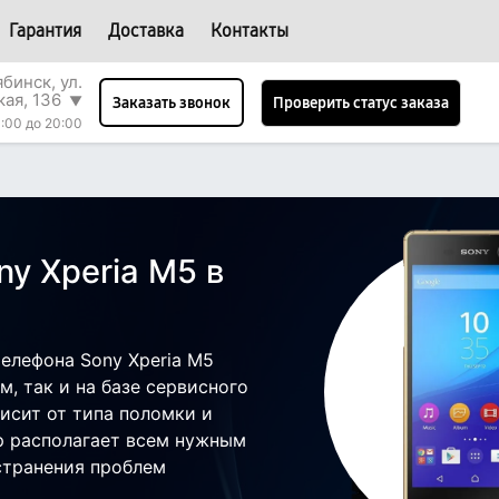
Гарантия
Доставка
Контакты
бинск, ул.
кая, 136
▼
Проверить статус заказа
Заказать звонок
:00 до 20:00
y Xperia M5 в
елефона Sony Xperia M5
, так и на базе сервисного
висит от типа поломки и
р располагает всем нужным
странения проблем