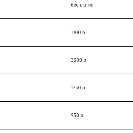
бесплатно
1100 р
3300 р
1750 р
950 р