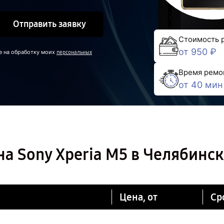
Отправить заявку
Стоимость 
от 950 ₽
е на обработку моих
персональных
Время ремо
от 40 мин
а Sony Xperia M5 в Челябинск
Цена, от
Ср